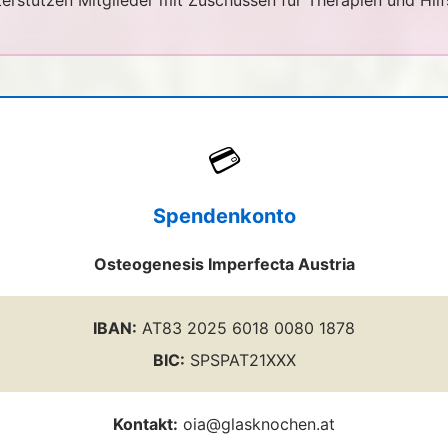
terstützen Mitglieder mit Zuschüssen für Therapien und Hilfs
💳
Spendenkonto
Osteogenesis Imperfecta Austria
IBAN:
AT83 2025 6018 0080 1878
BIC:
SPSPAT21XXX
Kontakt:
oia@glasknochen.at